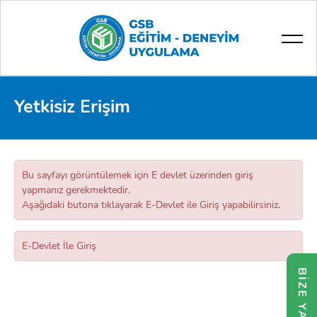
Yüz Yüze
Gençlik
Mentörüm
Eğitim Görevlisi / Antrenör
Eğitim Görevlisi Başvurusu
E-Devlet İle Giriş
Spor
Uzaktan
Mikro-Öğrenme
Öğrenci Başvurusu
Velayet İle Giriş
Yetkisiz Erişim
İş Yaşamına Hazırlık
Eğitim Görevlisi Eğitimleri
Afet Bölgesine Hazırlık
Bu sayfayı görüntülemek için E devlet üzerinden giriş
yapmanız gerekmektedir.
İş Sağlığı ve Güvenliği
Aşağıdaki butona tıklayarak E-Devlet ile Giriş yapabilirsiniz.
Bilişim Teknolojileri
E-Devlet İle Giriş
Farkındalık Eğitimleri
BİZE YAZIN!
Gelişim Yolculuğu